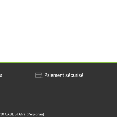
te
Paiement sécurisé
6330 CABESTANY (Perpignan)