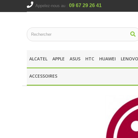
09 67 29 26 41
Appelez-nous au :
ALCATEL
APPLE
ASUS
HTC
HUAWEI
LENOV
ACCESSOIRES