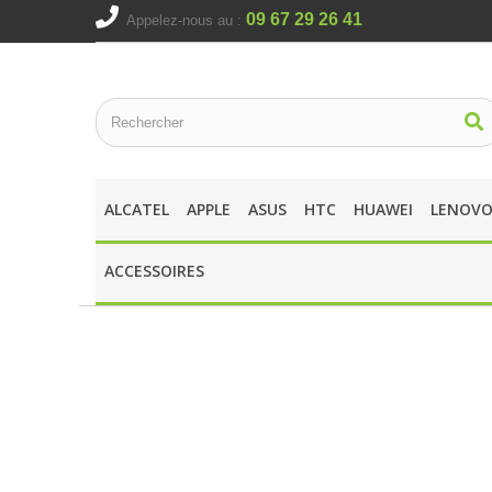
09 67 29 26 41
Appelez-nous au :
ALCATEL
APPLE
ASUS
HTC
HUAWEI
LENOV
ACCESSOIRES