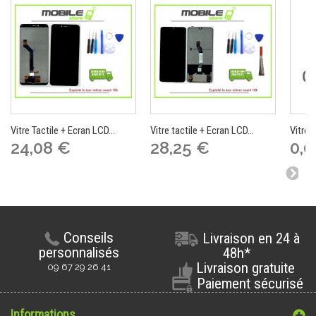
Vitre Tactile + Ecran LCD...
Vitre tactile + Ecran LCD...
Vitre T
24,08 €
28,25 €
0,0
Conseils
Livraison en 24 à
personnalisés
48h*
Livraison gratuite
09 67 29 26 41
Paiement sécurisé
Informations