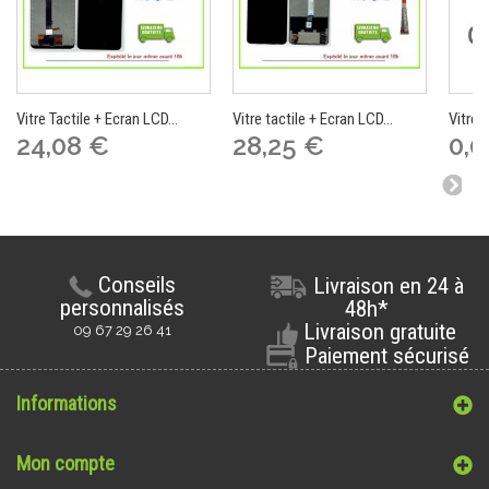
Vitre Tactile + Ecran LCD...
Vitre tactile + Ecran LCD...
Vitre T
24,08 €
28,25 €
0,0
Conseils
Livraison en 24 à
personnalisés
48h*
Livraison gratuite
09 67 29 26 41
Paiement sécurisé
Informations
Mon compte