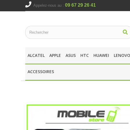
09 67 29 26 41
Appelez-nous au :
ALCATEL
APPLE
ASUS
HTC
HUAWEI
LENOV
ACCESSOIRES