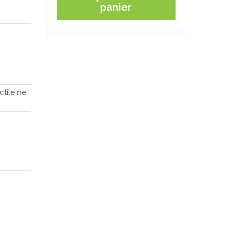
panier
ctile ne