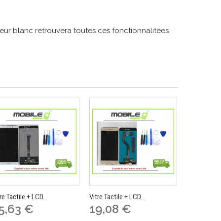
eur blanc retrouvera toutes ces fonctionnalitées
re Tactile + LCD...
Vitre Tactile + LCD...
Vitre Tactile
5,63 €
19,08 €
19,08