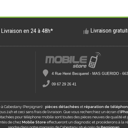
Livraison gratui
Livraison en 24 à 48h*
4 Rue Henri Becquerel - MAS GUERIDO - 6
09 67 29 26 41
e à
Cabestany
(Perpignan) :
pièces détachées
et
réparation de téléphon
s 24h et ceci sans frais de livraison. Que vous recherchiez un écran d'
iPh
 détachées pour téléphone mobile sont toutes des pièces neuves de qualité et 
entés de chez
Mobile Store
effectueront un diagnostic et procéderons à la ré
rendre dans notre magasin de
Cabestany
situé près de
Perpignan
.