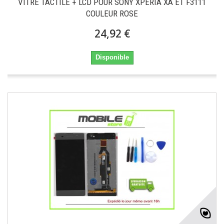
VITRE TACTILE + LCD POUR SONY XPERIA XA ET F3111
COULEUR ROSE
24,92 €
Disponible