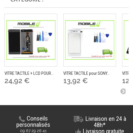
VITRE TACTILE + LCD POUR...
VITRE TACTILE pour SONY...
VITRE
24,92 €
13,92 €
12,
Conseils
Livraison en 24 à
personnalisés
48h*
Livraison gratuite
09 67 29 26 41