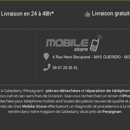
Livraison gratui
Livraison en 24 à 48h*
4 Rue Henri Becquerel - MAS GUERIDO - 6
09 67 29 26 41
e à
Cabestany
(Perpignan) :
pièces détachées
et
réparation de téléphon
s 24h et ceci sans frais de livraison. Que vous recherchiez un écran d'
iPh
 détachées pour téléphone mobile sont toutes des pièces neuves de qualité et 
entés de chez
Mobile Store
effectueront un diagnostic et procéderons à la ré
rendre dans notre magasin de
Cabestany
situé près de
Perpignan
.