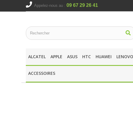
09 67 29 26 41
Appelez-nous au :
ALCATEL
APPLE
ASUS
HTC
HUAWEI
LENOV
ACCESSOIRES