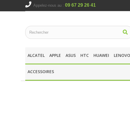
09 67 29 26 41
Appelez-nous au :
ALCATEL
APPLE
ASUS
HTC
HUAWEI
LENOV
ACCESSOIRES