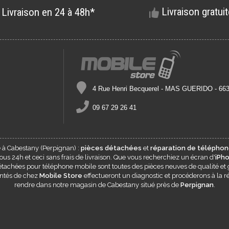
Livraison gratui
Livraison en 24 à 48h*
4 Rue Henri Becquerel - MAS GUERIDO - 6
09 67 29 26 41
e à
Cabestany
(Perpignan) :
pièces détachées
et
réparation de téléphon
s 24h et ceci sans frais de livraison. Que vous recherchiez un écran d'
iPh
 détachées pour téléphone mobile sont toutes des pièces neuves de qualité et 
entés de chez
Mobile Store
effectueront un diagnostic et procéderons à la ré
rendre dans notre magasin de
Cabestany
situé près de
Perpignan
.