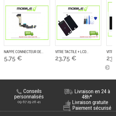
NAPPE CONNECTEUR DE...
VITRE TACTILE + LCD...
VITRE 
5,75 €
23,75 €
23,
Conseils
Livraison en 24 à
personnalisés
48h*
Livraison gratuite
09 67 29 26 41
Paiement sécurisé