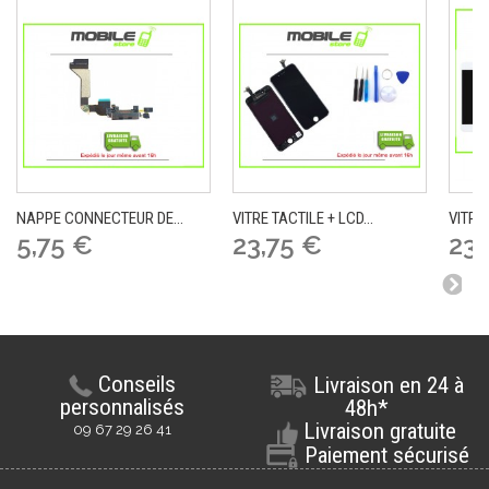
NAPPE CONNECTEUR DE...
VITRE TACTILE + LCD...
VITRE 
5,75 €
23,75 €
23,
Conseils
Livraison en 24 à
personnalisés
48h*
Livraison gratuite
09 67 29 26 41
Paiement sécurisé