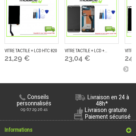
VITRE TACTILE + LCD HTC 820
VITRE TACTILE + LCD +...
VITRE 
21,29 €
23,04 €
24,
Conseils
Livraison en 24 à
personnalisés
48h*
Livraison gratuite
09 67 29 26 41
Paiement sécurisé
Informations