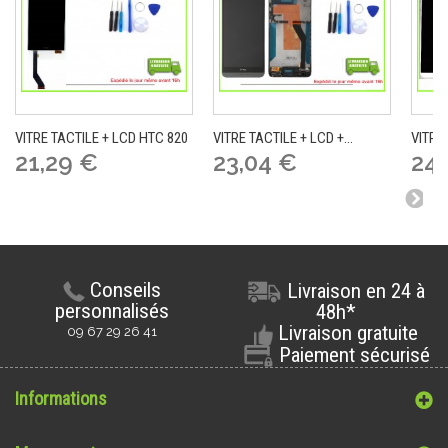
VITRE TACTILE + LCD HTC 820
VITRE TACTILE + LCD +...
VITRE 
21,29 €
23,04 €
24,
Conseils
Livraison en 24 à
personnalisés
48h*
Livraison gratuite
09 67 29 26 41
Paiement sécurisé
Informations