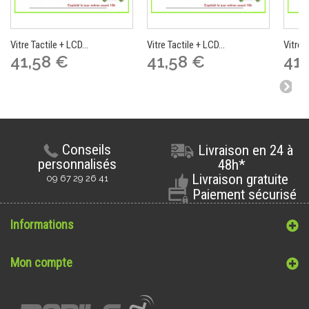
Vitre Tactile + LCD...
Vitre Tactile + LCD...
Vitre T
41,58 €
41,58 €
41,
Conseils
Livraison en 24 à
personnalisés
48h*
Livraison gratuite
09 67 29 26 41
Paiement sécurisé
Informations
Mon compte