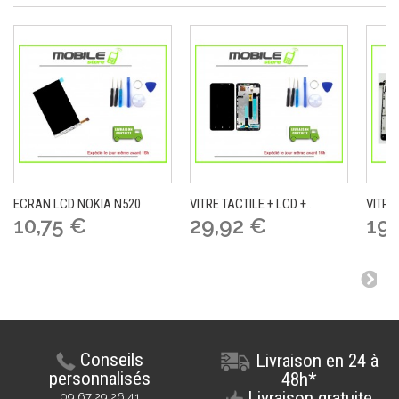
ECRAN LCD NOKIA N520
VITRE TACTILE + LCD +...
VITRE 
10,75 €
29,92 €
19,
Conseils
Livraison en 24 à
personnalisés
48h*
Livraison gratuite
09 67 29 26 41