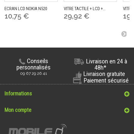
ECRAN LCD NOKIA N520
VITRE TACTILE + LCD +...
VITRE 
10,75 €
29,92 €
19,
Conseils
Livraison en 24 à
personnalisés
48h*
Livraison gratuite
09 67 29 26 41
Paiement sécurisé
Informations
Mon compte