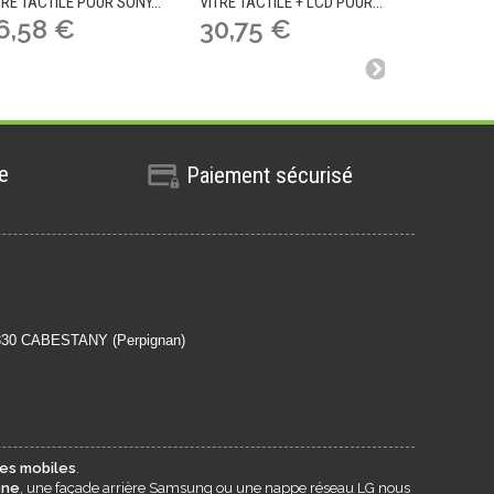
TRE TACTILE POUR SONY...
VITRE TACTILE + LCD POUR...
VITRE TACTI
6,58 €
30,75 €
13,92
te
Paiement sécurisé
6330 CABESTANY (Perpignan)
es mobiles
.
one
, une façade arrière Samsung ou une nappe réseau LG nous