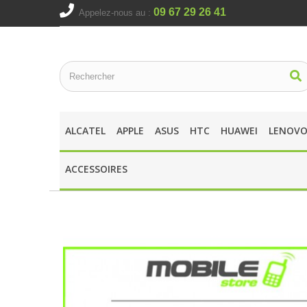
09 67 29 26 41
Appelez-nous au :
ALCATEL
APPLE
ASUS
HTC
HUAWEI
LENOV
ACCESSOIRES