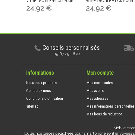
VITRE TACTILE + LCD POUR...
VITRE TACTILE + LCD POUR..
24,92 €
24,92 €
Conseils personnalisés
09 67 29 26 41
Informations
Mon compte
Nouveaux produits
Mes commandes
Contactez-nous
Mes avoirs
Conditions d'utilisation
Mes adresses
sitemap
Mes informations personnelles
Mes bons de réduction
Mobile stor
Toutes nos pièces détachées pour smartphone sont envoyées sou