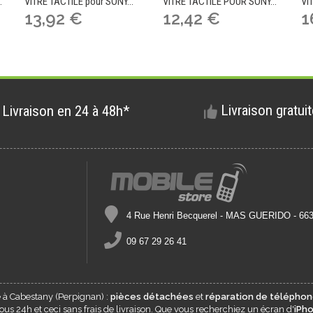
.
VITRE TACTILE pour SONY...
VITRE TACTILE POUR SONY...
VI
13,92 €
12,42 €
1
Livraison gratui
Livraison en 24 à 48h*
4 Rue Henri Becquerel - MAS GUERIDO - 6
09 67 29 26 41
e à
Cabestany
(Perpignan) :
pièces détachées
et
réparation de téléphon
s 24h et ceci sans frais de livraison. Que vous recherchiez un écran d'
iPh