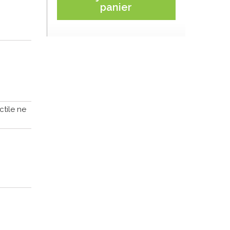
panier
ctile ne