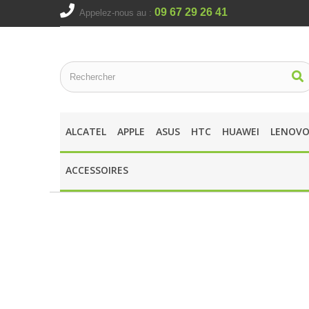
09 67 29 26 41
Appelez-nous au :
ALCATEL
APPLE
ASUS
HTC
HUAWEI
LENOV
ACCESSOIRES