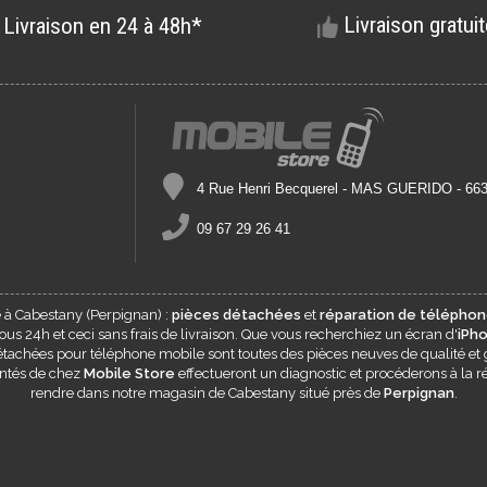
Livraison gratui
Livraison en 24 à 48h*
4 Rue Henri Becquerel - MAS GUERIDO - 6
09 67 29 26 41
e à
Cabestany
(Perpignan) :
pièces détachées
et
réparation de téléphon
s 24h et ceci sans frais de livraison. Que vous recherchiez un écran d'
iPh
 détachées pour téléphone mobile sont toutes des pièces neuves de qualité et 
entés de chez
Mobile Store
effectueront un diagnostic et procéderons à la ré
rendre dans notre magasin de
Cabestany
situé près de
Perpignan
.