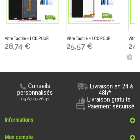
Vitre Tactile + LCD POUR...
Vitre Tactile + LCD POUR...
Vitre 
28,74 €
25,57 €
24,
Conseils
Livraison en 24 à
personnalisés
48h*
Livraison gratuite
09 67 29 26 41
Paiement sécurisé
Informations
Mon compte