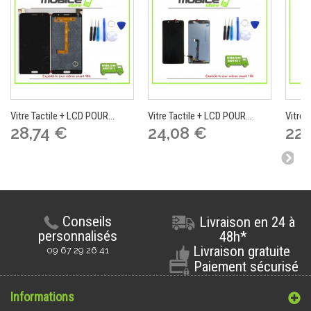
Vitre Tactile + LCD POUR...
Vitre Tactile + LCD POUR...
Vitre 
28,74 €
24,08 €
22,
Conseils
Livraison en 24 à
personnalisés
48h*
Livraison gratuite
09 67 29 26 41
Paiement sécurisé
Informations