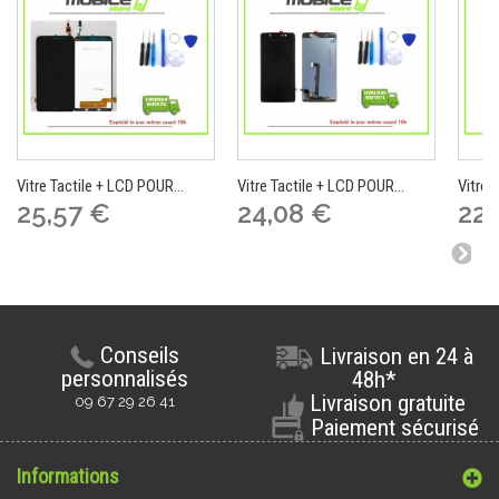
Vitre Tactile + LCD POUR...
Vitre Tactile + LCD POUR...
Vitre 
25,57 €
24,08 €
22,
Conseils
Livraison en 24 à
personnalisés
48h*
Livraison gratuite
09 67 29 26 41
Paiement sécurisé
Informations