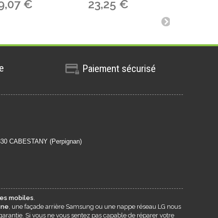
9,07 €
23,25 €
19,98
te
Paiement sécurisé
6330 CABESTANY (Perpignan)
es mobiles
.
one
, une façade arrière Samsung ou une nappe réseau LG nous
garantie. Si vous ne vous sentez pas capable de réparer votre