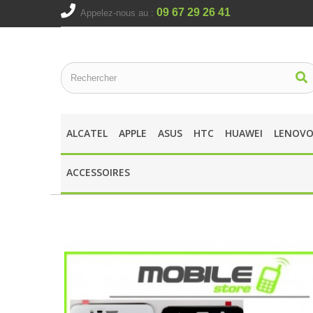
09 67 29 26 41
Appelez-nous au :
ALCATEL
APPLE
ASUS
HTC
HUAWEI
LENOV
ACCESSOIRES