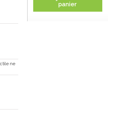
panier
ctile ne