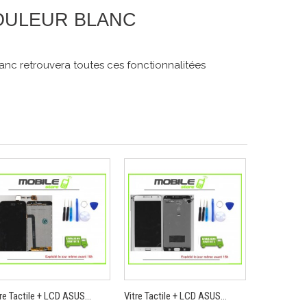
 COULEUR BLANC
anc retrouvera toutes ces fonctionnalitées
re Tactile + LCD ASUS...
Vitre Tactile + LCD ASUS...
Vitre Tactil