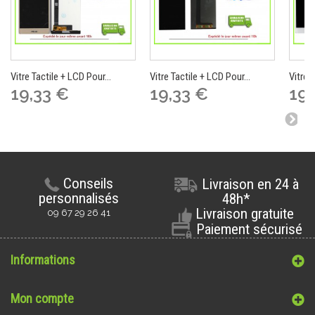
Vitre Tactile + LCD Pour...
Vitre Tactile + LCD Pour...
Vitre 
19,33 €
19,33 €
19,
Conseils
Livraison en 24 à
personnalisés
48h*
Livraison gratuite
09 67 29 26 41
Paiement sécurisé
Informations
Mon compte