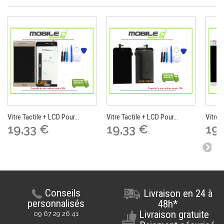
Vitre Tactile + LCD Pour...
Vitre Tactile + LCD Pour...
Vitre 
19,33 €
19,33 €
19,
Conseils
Livraison en 24 à
personnalisés
48h*
Livraison gratuite
09 67 29 26 41