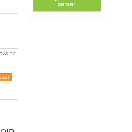
panier
ctile ne
les !