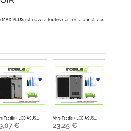
NOIR
 MAX PLUS
retrouvera toutes ces fonctionnalitées
re Tactile + LCD ASUS...
Vitre Tactile + LCD ASUS...
Vitre Tactil
9,07 €
23,25 €
19,98