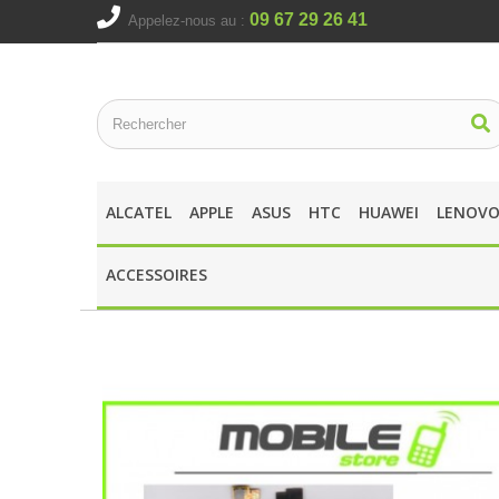
09 67 29 26 41
Appelez-nous au :
ALCATEL
APPLE
ASUS
HTC
HUAWEI
LENOV
ACCESSOIRES