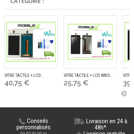
CATÉGORIE :
VITRE TACTILE + LCD...
VITRE TACTILE + LCD WIKO...
VITRE 
40,75 €
25,75 €
39,
Conseils
Livraison en 24 à
personnalisés
48h*
Livraison gratuite
09 67 29 26 41