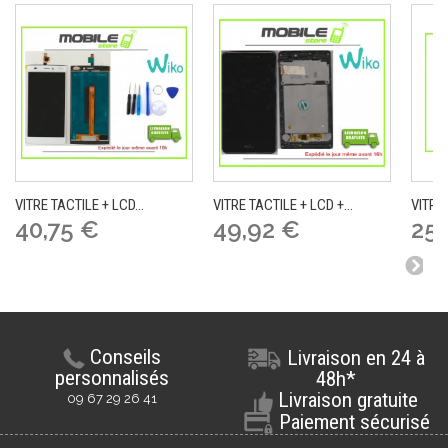
VITRE TACTILE + LCD...
VITRE TACTILE + LCD +...
VITRE 
40,75 €
49,92 €
25,
Conseils
Livraison en 24 à
personnalisés
48h*
Livraison gratuite
09 67 29 26 41
Paiement sécurisé