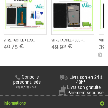
VITRE TACTILE + LCD...
VITRE TACTILE + LCD +...
VITRE 
40,75 €
49,92 €
39,
Conseils
Livraison en 24 à
personnalisés
48h*
Livraison gratuite
09 67 29 26 41
Paiement sécurisé
Informations