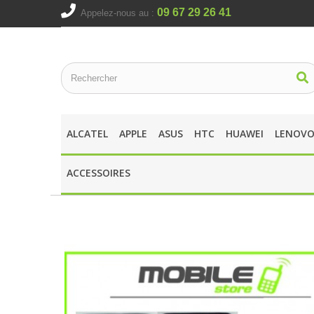
09 67 29 26 41
Appelez-nous au :
ALCATEL
APPLE
ASUS
HTC
HUAWEI
LENOV
ACCESSOIRES