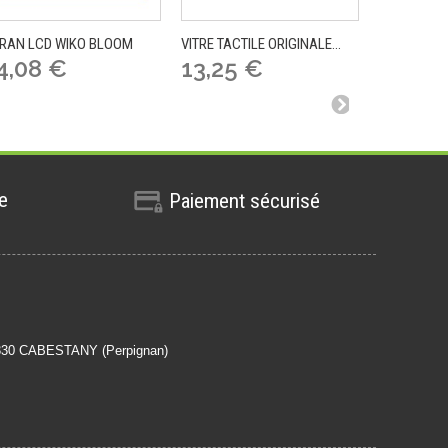
RAN LCD WIKO BLOOM
VITRE TACTILE ORIGINALE...
VITRE TACTI
4,08 €
13,25 €
13,25
te
Paiement sécurisé
6330 CABESTANY (Perpignan)