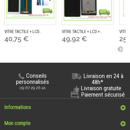
VITRE TACTILE + LCD...
VITRE TACTILE + LCD +...
VITRE 
40,75 €
49,92 €
25,
Conseils
Livraison en 24 à
personnalisés
48h*
Livraison gratuite
09 67 29 26 41
Paiement sécurisé
Informations
Mon compte